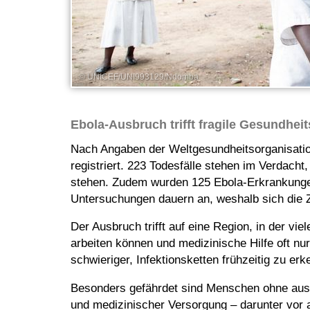
© UNICEF/UNI993129/Ndomba
Ebola-Ausbruch trifft fragile Gesundhei
Nach Angaben der Weltgesundheitsorganisatio
registriert. 223 Todesfälle stehen im Verdach
stehen. Zudem wurden 125 Ebola-Erkrankungen 
Untersuchungen dauern an, weshalb sich die 
Der Ausbruch trifft auf eine Region, in der vi
arbeiten können und medizinische Hilfe oft nu
schwieriger, Infektionsketten frühzeitig zu er
Besonders gefährdet sind Menschen ohne au
und medizinischer Versorgung – darunter vor 